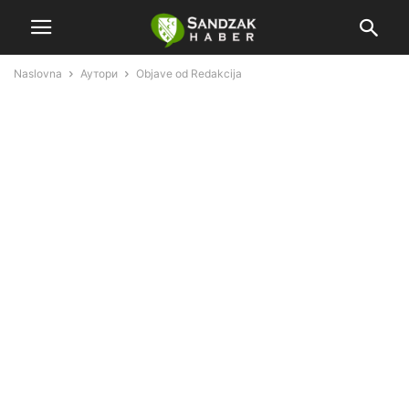
Naslovna
Аутори
Objave od Redakcija