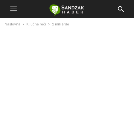
Naslovna
Ključne reči
2 milijarde