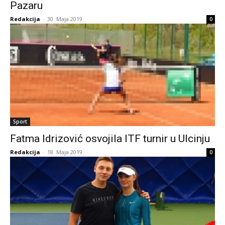
Pazaru
Redakcija
-
30. Maja 2019.
0
Sport
Fatma Idrizović osvojila ITF turnir u Ulcinju
Redakcija
-
18. Maja 2019.
0