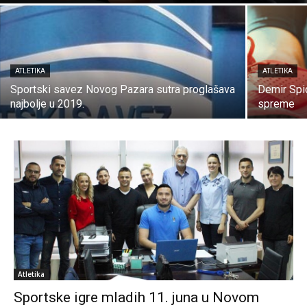
ATLETIKA
ATLETIKA
Sportski savez Novog Pazara sutra proglašava
Demir Spic
najbolje u 2019.
spreme
Atletika
Sportske igre mladih 11. juna u Novom