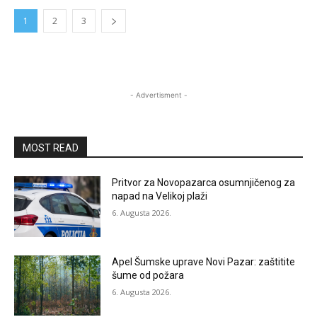
1
2
3
- Advertisment -
MOST READ
Pritvor za Novopazarca osumnjičenog za
napad na Velikoj plaži
6. Augusta 2026.
Apel Šumske uprave Novi Pazar: zaštitite
šume od požara
6. Augusta 2026.