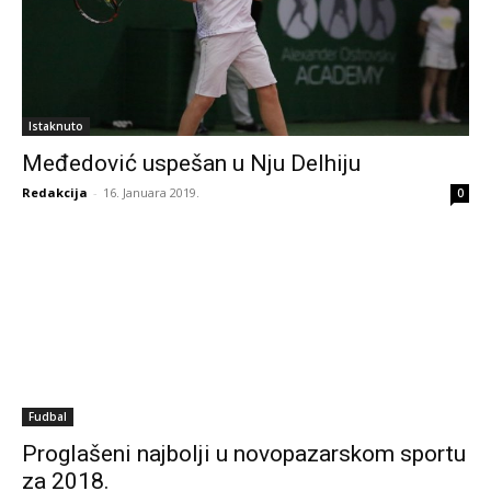
Istaknuto
Međedović uspešan u Nju Delhiju
Redakcija
-
16. Januara 2019.
0
Fudbal
Proglašeni najbolji u novopazarskom sportu
za 2018.