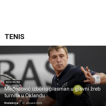
TENIS
NOVI PAZAR
Međedović izborio plasman u glavni žreb
turnira u Oklandu
Redakcija
-
12. Januara 2026.