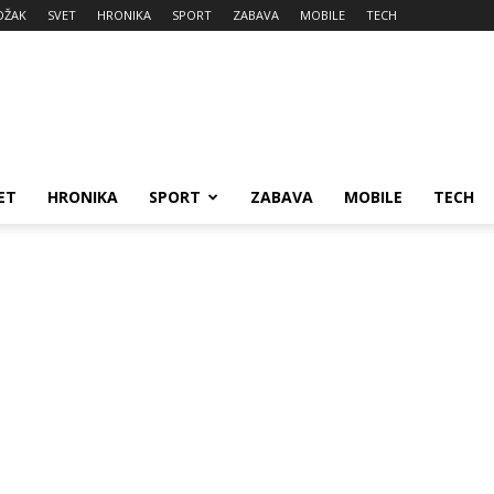
DŽAK
SVET
HRONIKA
SPORT
ZABAVA
MOBILE
TECH
ET
HRONIKA
SPORT
ZABAVA
MOBILE
TECH