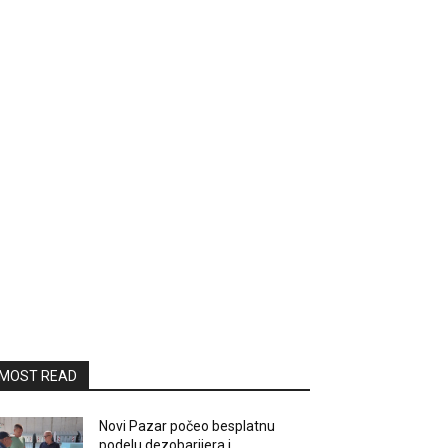
MOST READ
Novi Pazar počeo besplatnu
podelu dezobarijera i