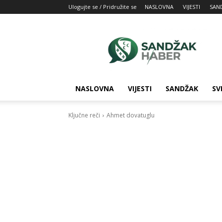
Ulogujte se / Pridružite se
NASLOVNA
VIJESTI
SAN
SandžakHaber:
Vaš
izvor
najnovijih
vesti
iz
NASLOVNA
VIJESTI
SANDŽAK
SV
Sandžaka
Ključne reči
Ahmet dovatuglu