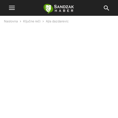
Naslovna
Ključne reči
Ajla dazdarevic