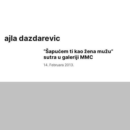
ajla dazdarevic
“Šapućem ti kao žena mužu”
sutra u galeriji MMC
14. Februara 2013.