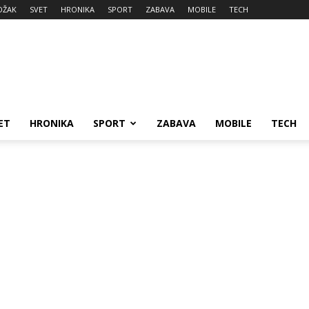
DŽAK
SVET
HRONIKA
SPORT
ZABAVA
MOBILE
TECH
ET
HRONIKA
SPORT
ZABAVA
MOBILE
TECH