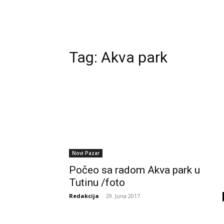
Tag:
Akva park
Novi Pazar
Počeo sa radom Akva park u
Tutinu /foto
Redakcija
-
29. Juna 2017.