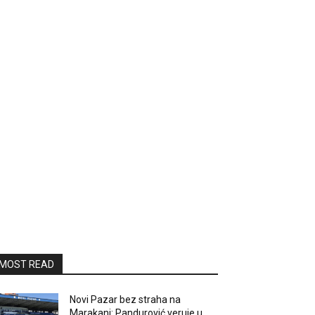
MOST READ
Novi Pazar bez straha na
Marakani: Pandurović veruje u