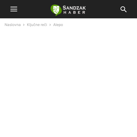
Naslovna
Ključne reči
Alepo