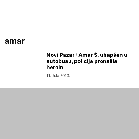
amar
Novi Pazar : Amar Š. uhapšen u
autobusu, policija pronašla
heroin
11. Jula 2013.