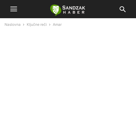
Naslovna
Ključne reči
Amar