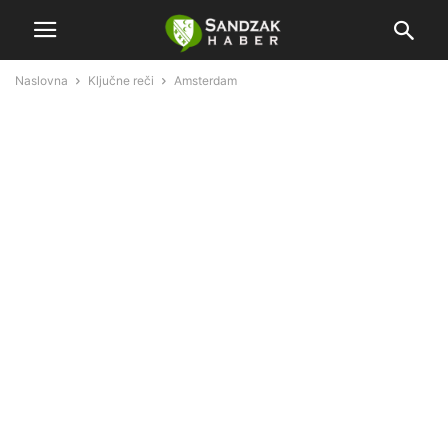
Naslovna
Ključne reči
Amsterdam