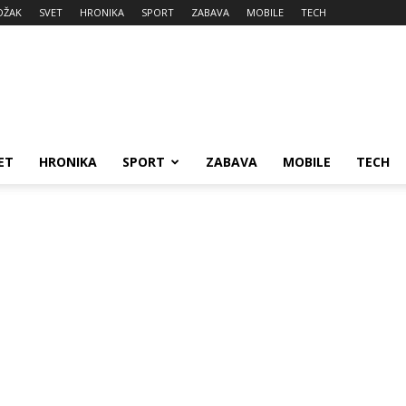
DŽAK
SVET
HRONIKA
SPORT
ZABAVA
MOBILE
TECH
ET
HRONIKA
SPORT
ZABAVA
MOBILE
TECH