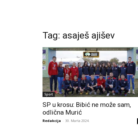
Tag:
asaješ ajišev
Sport
SP u krosu: Bibić ne može sam,
odlična Murić
Redakcija
-
30. Marta 2024.