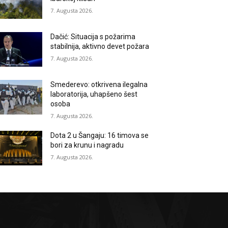
7. Augusta 2026.
Dačić: Situacija s požarima
stabilnija, aktivno devet požara
7. Augusta 2026.
Smederevo: otkrivena ilegalna
laboratorija, uhapšeno šest
osoba
7. Augusta 2026.
Dota 2 u Šangaju: 16 timova se
bori za krunu i nagradu
7. Augusta 2026.