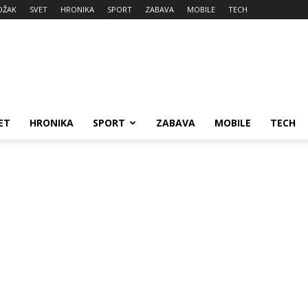
DŽAK
SVET
HRONIKA
SPORT
ZABAVA
MOBILE
TECH
ET
HRONIKA
SPORT
ZABAVA
MOBILE
TECH