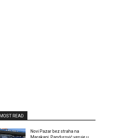
MOST READ
Novi Pazar bez straha na
Marakani: Pandurović veruje u