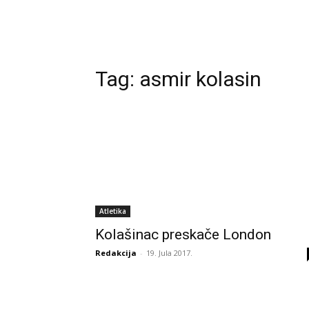
Tag:
asmir kolasin
Atletika
Kolašinac preskače London
Redakcija
-
19. Jula 2017.