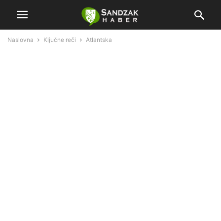
Naslovna
Ključne reči
Atlantska