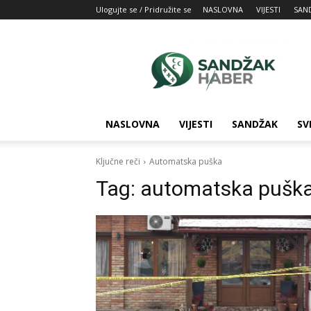
Ulogujte se / Pridružite se
NASLOVNA
VIJESTI
SAN
SandžakHaber:
Vaš
izvor
najnovijih
vesti
iz
NASLOVNA
VIJESTI
SANDŽAK
SV
Sandžaka
Ključne reči
Automatska puška
Tag:
automatska pušk