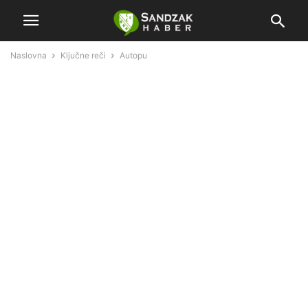
Naslovna
Ključne reči
Autopu