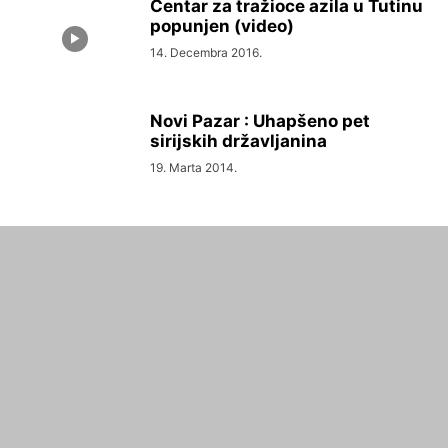
Centar za tražioce azila u Tutinu
popunjen (video)
14. Decembra 2016.
Novi Pazar : Uhapšeno pet
sirijskih državljanina
19. Marta 2014.