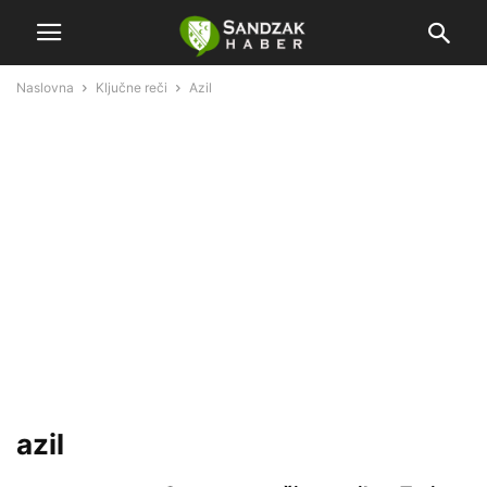
Naslovna
Ključne reči
Azil
azil