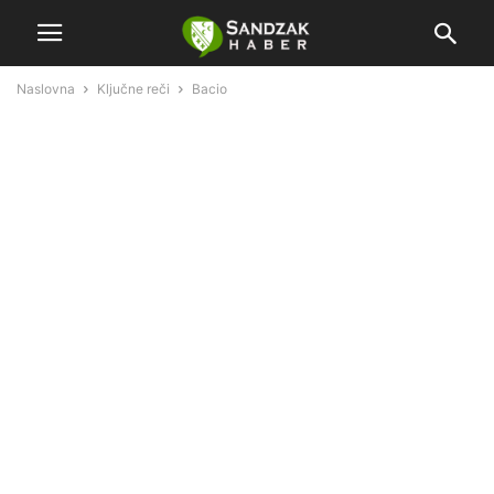
Naslovna
Ključne reči
Bacio