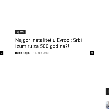
Vijesti
0
Najgori natalitet u Evropi: Srbi
izumiru za 500 godina?!
Redakcija
-
14. Jula 2013.
0
0