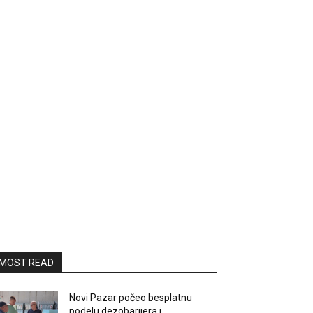
MOST READ
Novi Pazar počeo besplatnu
podelu dezobarijera i