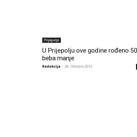
Prijepolje
U Prijepolju ove godine rođeno 5
beba manje
Redakcija
-
28. Oktobra 2013.