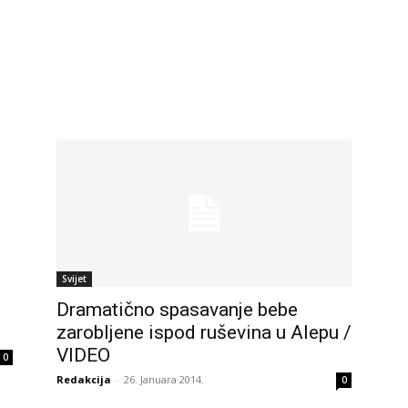
Svijet
Dramatično spasavanje bebe
zarobljene ispod ruševina u Alepu /
VIDEO
0
Redakcija
-
26. Januara 2014.
0