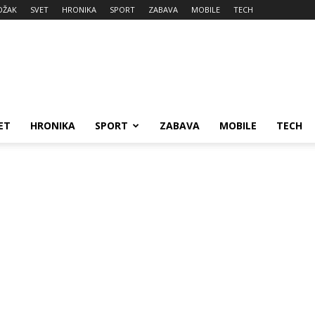
DŽAK
SVET
HRONIKA
SPORT
ZABAVA
MOBILE
TECH
ET
HRONIKA
SPORT
ZABAVA
MOBILE
TECH