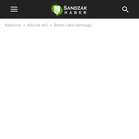
Naslovna
Ključne reči
Besim cako hamzagić