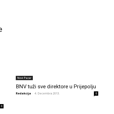
e
Novi Pazar
BNV tuži sve direktore u Prijepolju
Redakcija
-
4. Decembra 2013.
0
0