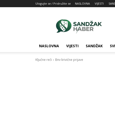
Ulogujte se / Pridružite se
NASLOVNA
VIJESTI
SAN
SandžakHaber:
Vaš
izvor
najnovijih
vesti
iz
NASLOVNA
VIJESTI
SANDŽAK
SV
Sandžaka
Ključne reči
Bnv krivične prijave