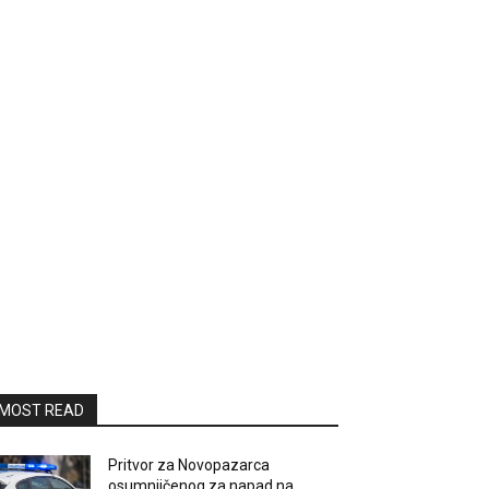
MOST READ
Pritvor za Novopazarca
osumnjičenog za napad na