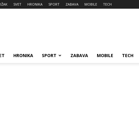
DŽAK
SVET
HRONIKA
SPORT
ZABAVA
MOBILE
TECH
ET
HRONIKA
SPORT
ZABAVA
MOBILE
TECH