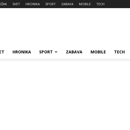
DŽAK
SVET
HRONIKA
SPORT
ZABAVA
MOBILE
TECH
ET
HRONIKA
SPORT
ZABAVA
MOBILE
TECH