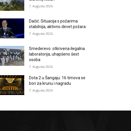
7. Augusta 2026.
Dačić: Situacija s požarima
stabilnija, aktivno devet požara
7. Augusta 2026.
Smederevo: otkrivena ilegalna
laboratorija, uhapšeno šest
osoba
7. Augusta 2026.
Dota 2 u Šangaju: 16 timova se
bori za krunu i nagradu
7. Augusta 2026.