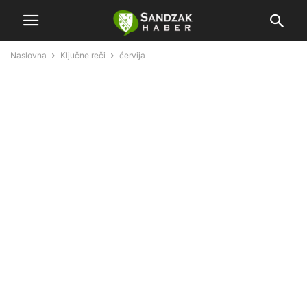
Naslovna
Ključne reči
ćervija