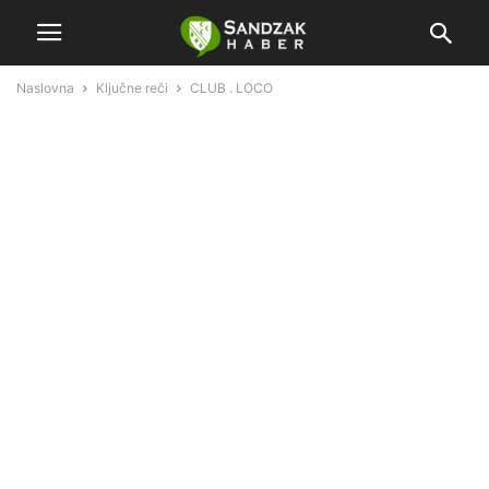
Naslovna
Ključne reči
CLUB . LOCO