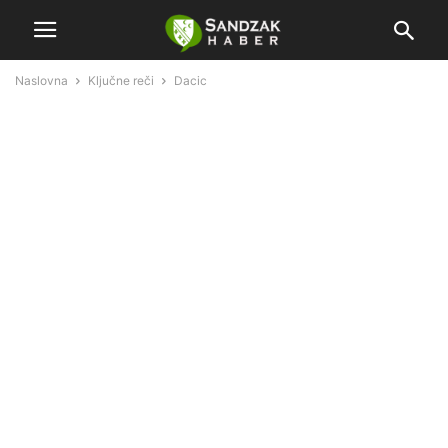
Naslovna
Ključne reči
Dacic