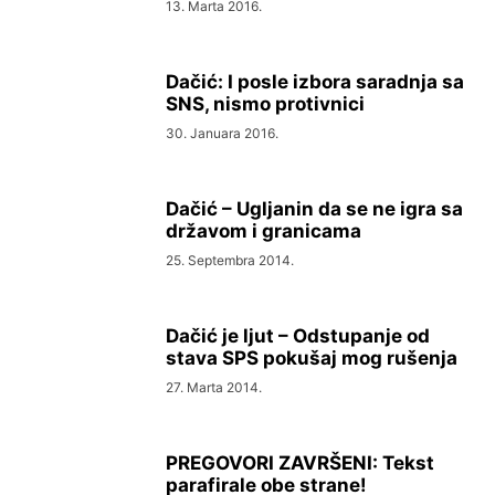
13. Marta 2016.
Dačić: I posle izbora saradnja sa
SNS, nismo protivnici
30. Januara 2016.
Dačić – Ugljanin da se ne igra sa
državom i granicama
25. Septembra 2014.
Dačić je ljut – Odstupanje od
stava SPS pokušaj mog rušenja
27. Marta 2014.
PREGOVORI ZAVRŠENI: Tekst
parafirale obe strane!