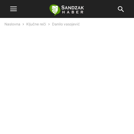
Naslovna
Ključne reči
Danilo vasojević