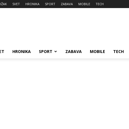
DŽAK
SVET
HRONIKA
SPORT
ZABAVA
MOBILE
TECH
ET
HRONIKA
SPORT
ZABAVA
MOBILE
TECH