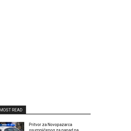
MOST READ
Pritvor za Novopazarca
osumnjičenog za napad na