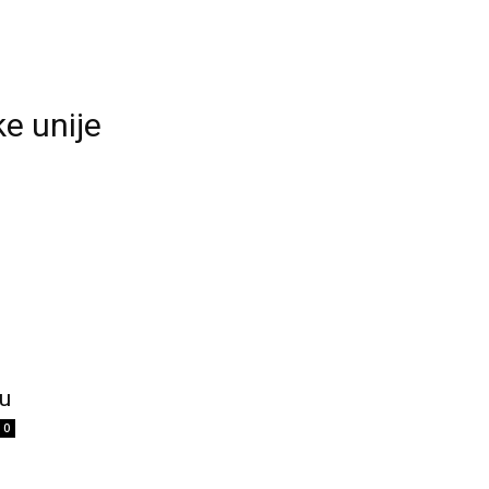
e unije
u
0