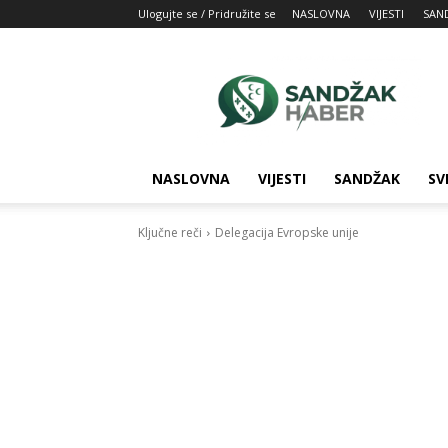
Ulogujte se / Pridružite se
NASLOVNA
VIJESTI
SAN
SandžakHaber:
Vaš
izvor
najnovijih
vesti
iz
NASLOVNA
VIJESTI
SANDŽAK
SV
Sandžaka
Ključne reči
Delegacija Evropske unije