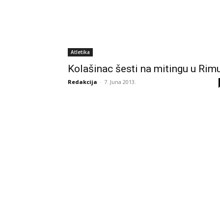
Atletika
Kolašinac šesti na mitingu u Rim
Redakcija
-
7. Juna 2013.