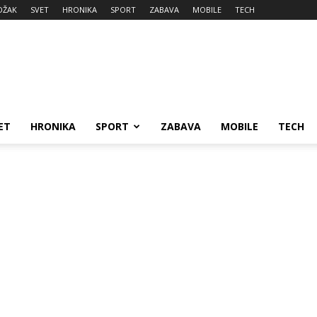
DŽAK
SVET
HRONIKA
SPORT
ZABAVA
MOBILE
TECH
ET
HRONIKA
SPORT
ZABAVA
MOBILE
TECH