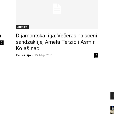
Atletika
u
Dijamantska liga: Večeras na sceni
sandzaklije, Amela Terzić i Asmir
0
Kolašinac
Redakcija
-
25. Maja 2013.
0