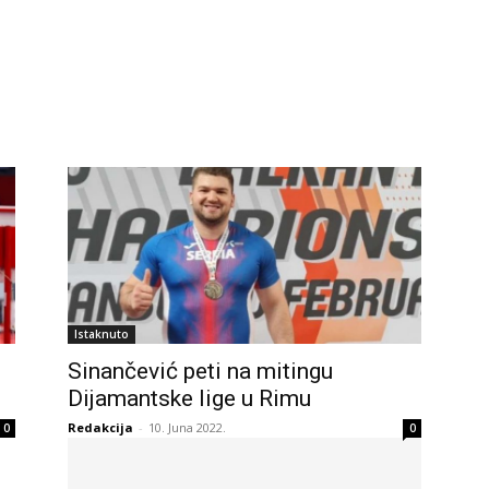
Istaknuto
Sinančević peti na mitingu
Dijamantske lige u Rimu
Redakcija
-
10. Juna 2022.
0
0