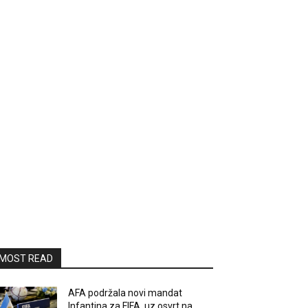
MOST READ
AFA podržala novi mandat
Infantina za FIFA, uz osvrt na