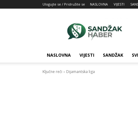
Ulogujte se / Pridružite se
NASLOVNA
VIJESTI
SAN
SandžakHaber:
Vaš
izvor
najnovijih
vesti
iz
NASLOVNA
VIJESTI
SANDŽAK
SV
Sandžaka
Ključne reči
Dijamantska liga