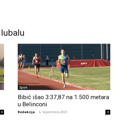
 lubalu
Sport
Bibić išao 3:37,87 na 1.500 metara
u Belinconi
Redakcija
-
6. Septembra 2023.
0
0