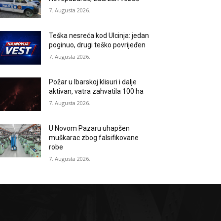
7. Augusta 2026.
Teška nesreća kod Ulcinja: jedan
poginuo, drugi teško povrijeđen
7. Augusta 2026.
Požar u Ibarskoj klisuri i dalje
aktivan, vatra zahvatila 100 ha
7. Augusta 2026.
U Novom Pazaru uhapšen
muškarac zbog falsifikovane
robe
7. Augusta 2026.