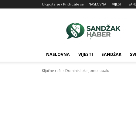
Ulogujte se / Pridružite se
NASLOVNA
VIJESTI
SAN
SandžakHaber:
Vaš
izvor
najnovijih
vesti
iz
NASLOVNA
VIJESTI
SANDŽAK
SV
Sandžaka
Ključne reči
Dominik lokinjomo lubalu