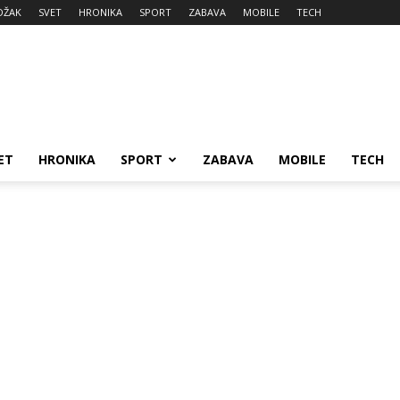
DŽAK
SVET
HRONIKA
SPORT
ZABAVA
MOBILE
TECH
ET
HRONIKA
SPORT
ZABAVA
MOBILE
TECH