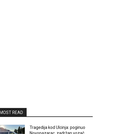
MOST READ
Tragedija kod Ulcinja: poginuo
Novopazarac, zadržan vozač