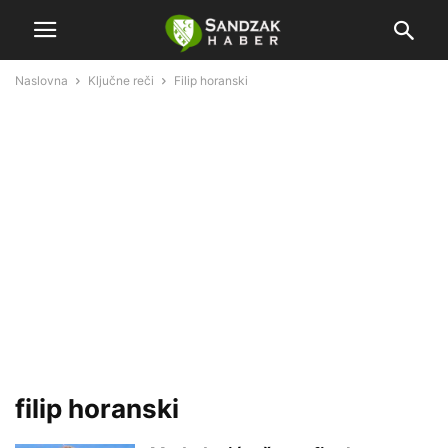
Naslovna
Ključne reči
Filip horanski
filip horanski