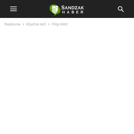
Naslovna
Ključne reči
Filip mitić