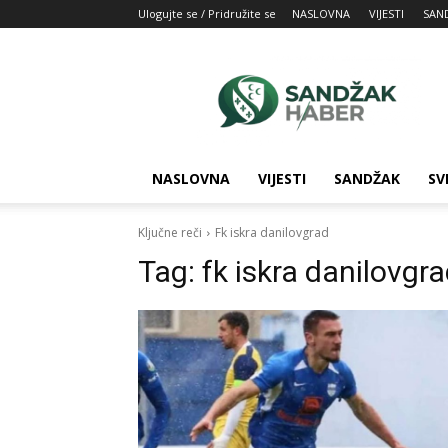
Ulogujte se / Pridružite se
NASLOVNA
VIJESTI
SAN
SandžakHaber:
Vaš
izvor
najnovijih
vesti
iz
NASLOVNA
VIJESTI
SANDŽAK
SV
Sandžaka
Ključne reči
Fk iskra danilovgrad
Tag:
fk iskra danilovgr