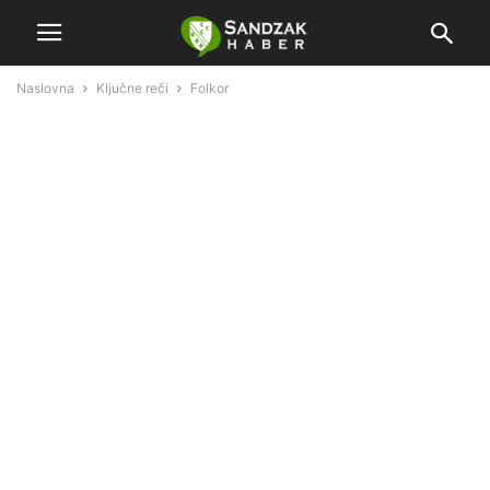
Naslovna
Ključne reči
Folkor