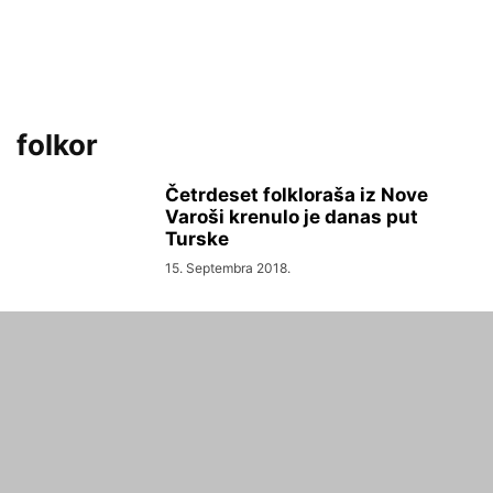
folkor
Četrdeset folkloraša iz Nove
Varoši krenulo je danas put
Turske
15. Septembra 2018.