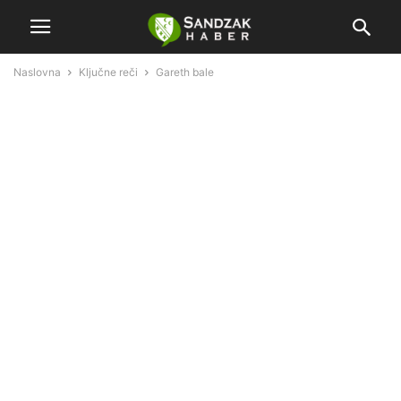
Naslovna
Ključne reči
Gareth bale