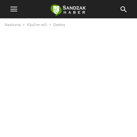
Naslovna
Ključne reči
Geeley