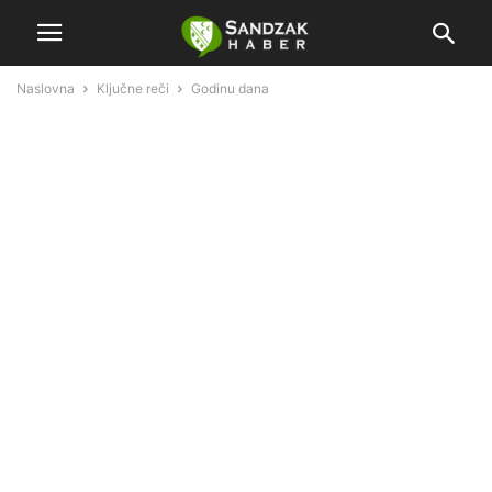
Naslovna
Ključne reči
Godinu dana