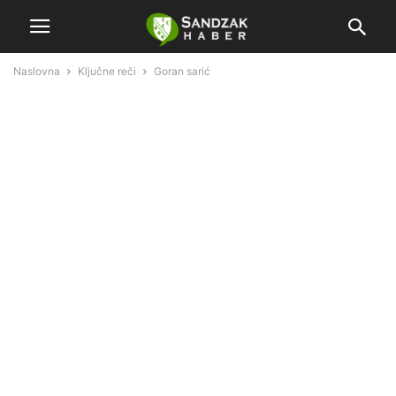
Naslovna
Ključne reči
Goran sarić