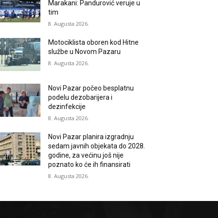
Marakani: Pandurović veruje u
tim
8. Augusta 2026.
Motociklista oboren kod Hitne
službe u Novom Pazaru
8. Augusta 2026.
Novi Pazar počeo besplatnu
podelu dezobarijera i
dezinfekcije
8. Augusta 2026.
Novi Pazar planira izgradnju
sedam javnih objekata do 2028.
godine, za većinu još nije
poznato ko će ih finansirati
8. Augusta 2026.