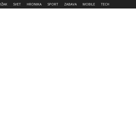
DŽAK
SVET
HRONIKA
SPORT
ZABAVA
MOBILE
TECH