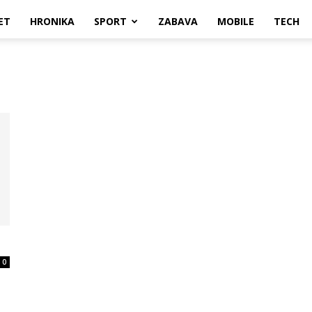
ET
HRONIKA
SPORT
ZABAVA
MOBILE
TECH
0