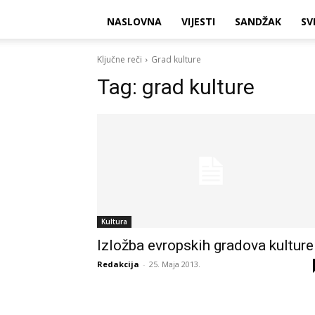
NASLOVNA
VIJESTI
SANDŽAK
SV
Ključne reči
Grad kulture
Tag:
grad kulture
Kultura
Izložba evropskih gradova kulture
Redakcija
-
25. Maja 2013.