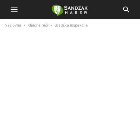
Naslovna
Ključne reči
Gradska inspekcija