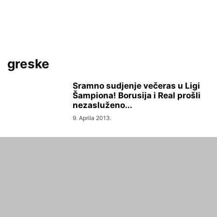
greske
Sramno sudjenje večeras u Ligi
Šampiona! Borusija i Real prošli
nezasluženo...
9. Aprila 2013.