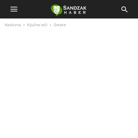
Naslovna
Ključne reči
Greske