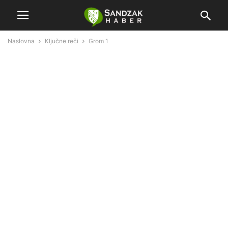
Naslovna
Ključne reči
Grom 1