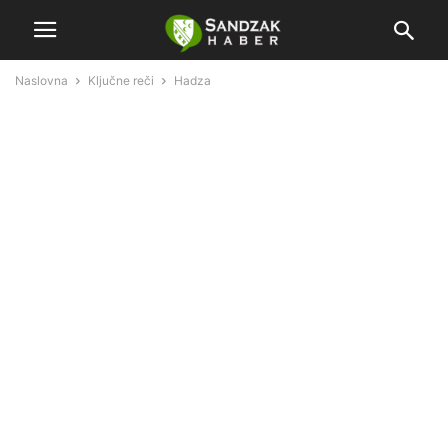
Naslovna
Ključne reči
Hadza