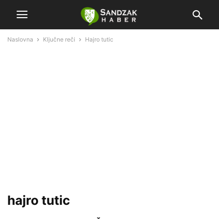
Naslovna
Ključne reči
Hajro tutic
hajro tutic