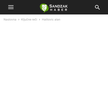
Naslovna
Ključne reči
Halilovic alan