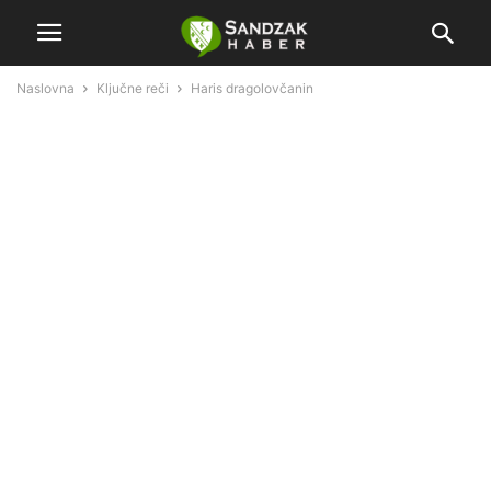
Naslovna
Ključne reči
Haris dragolovčanin