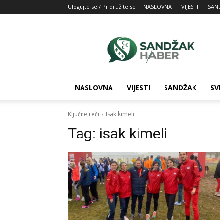
Ulogujte se / Pridružite se
NASLOVNA
VIJESTI
SAN
SandžakHaber:
Vaš
izvor
najnovijih
vesti
iz
NASLOVNA
VIJESTI
SANDŽAK
SV
Sandžaka
Ključne reči
Isak kimeli
Tag:
isak kimeli