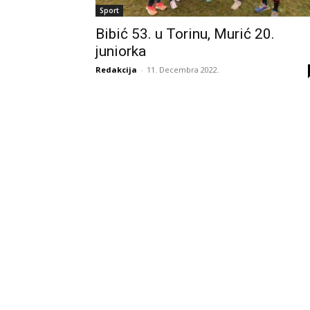
Sport
Bibić 53. u Torinu, Murić 20.
juniorka
Redakcija
-
11. Decembra 2022.