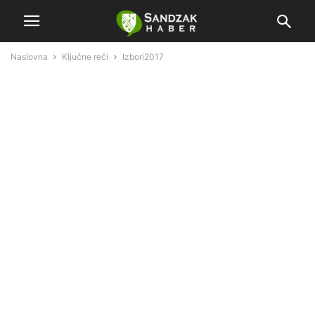
Naslovna
Ključne reči
Izbori2017