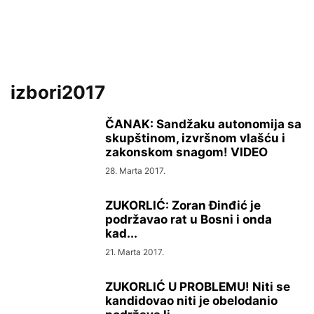
izbori2017
ČANAK: Sandžaku autonomija sa
skupštinom, izvršnom vlašću i
zakonskom snagom! VIDEO
28. Marta 2017.
ZUKORLIĆ: Zoran Đinđić je
podržavao rat u Bosni i onda
kad...
21. Marta 2017.
ZUKORLIĆ U PROBLEMU! Niti se
kandidovao niti je obelodanio