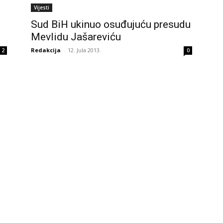
Vijesti
Sud BiH ukinuo osuđujuću presudu
Mevlidu Jašareviću
Redakcija
-
12. Jula 2013.
2
0