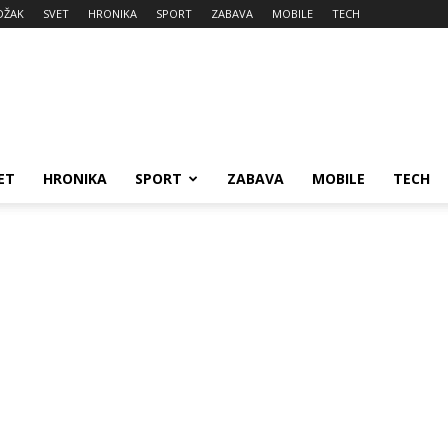
DŽAK
SVET
HRONIKA
SPORT
ZABAVA
MOBILE
TECH
ET
HRONIKA
SPORT
ZABAVA
MOBILE
TECH