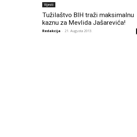
Vijesti
Tužilaštvo BIH traži maksimalnu
kaznu za Mevlida Jašarevića!
Redakcija
-
21. Augusta 2013.