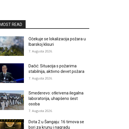
MOST READ
Očekuje se lokalizacija požara u
Ibarskoj klisuri
7. Augusta 2026.
Dačić: Situacija s požarima
stabilnija, aktivno devet požara
7. Augusta 2026.
Smederevo: otkrivena ilegalna
laboratorija, uhapšeno šest
osoba
7. Augusta 2026.
Dota 2 u Šangaju: 16 timova se
bori za krunu i nagradu