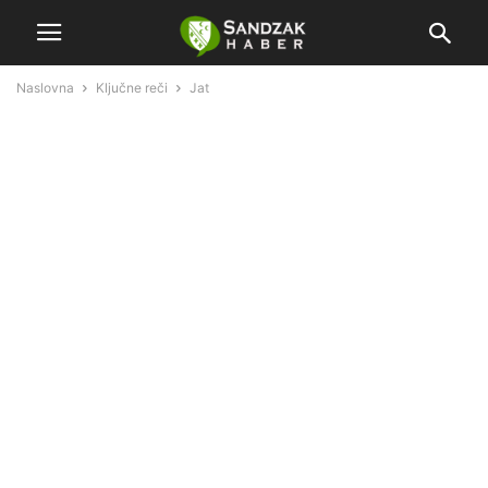
Naslovna
Ključne reči
Jat