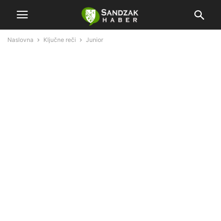
Naslovna
Ključne reči
Junior