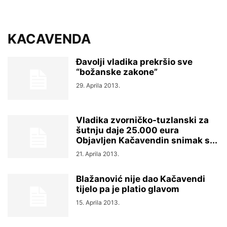
KACAVENDA
Đavolji vladika prekršio sve
“božanske zakone”
29. Aprila 2013.
Vladika zvorničko-tuzlanski za
šutnju daje 25.000 eura
Objavljen Kačavendin snimak s...
21. Aprila 2013.
Blažanović nije dao Kačavendi
tijelo pa je platio glavom
15. Aprila 2013.