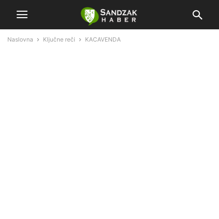
Naslovna
Ključne reči
KACAVENDA