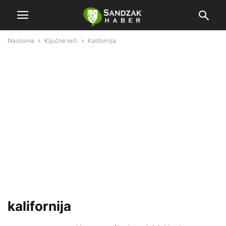
Naslovna
Ključne reči
Kalifornija
kalifornija