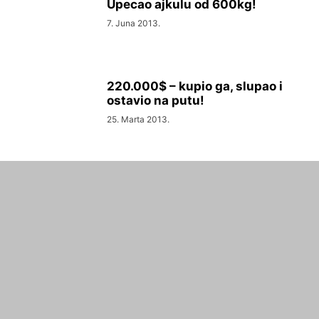
Upecao ajkulu od 600kg!
7. Juna 2013.
220.000$ – kupio ga, slupao i
ostavio na putu!
25. Marta 2013.